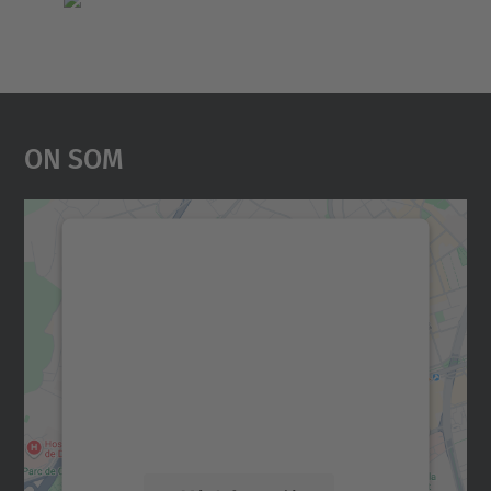
On Som
Necessitem el vostre
consentiment per carregar el
servei Google Maps!
Utilitzem un servei de tercers per incrustar
contingut del mapa que pugui recollir dades
sobre la vostra activitat. Reviseu-ne els
detalls i accepteu el servei per veure el
mapa.