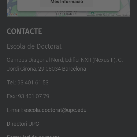
Més Informació
Accepta
Contacte
powered by
Usercentrics Consent
Management Platform
Escola de Doctorat
Campus Diagonal Nord, Edifici NXII (Nexus II). C.
Jordi Girona, 29 08034 Barcelona
Tel.
:
93 401 61 53
Fax
:
93 401 07 79
E-mail
:
escola.doctorat@upc.edu
Directori UPC