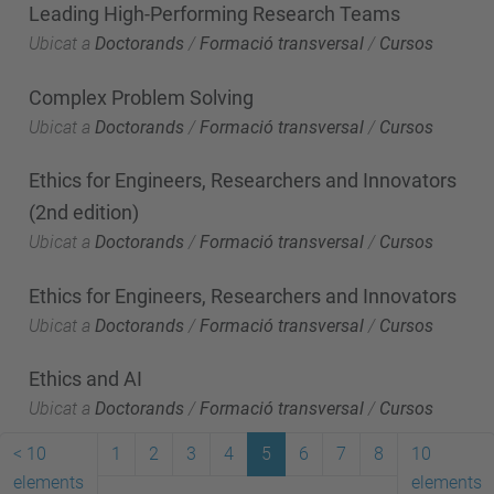
Leading High-Performing Research Teams
Ubicat a
Doctorands
/
Formació transversal
/
Cursos
Complex Problem Solving
Ubicat a
Doctorands
/
Formació transversal
/
Cursos
Ethics for Engineers, Researchers and Innovators
(2nd edition)
Ubicat a
Doctorands
/
Formació transversal
/
Cursos
Ethics for Engineers, Researchers and Innovators
Ubicat a
Doctorands
/
Formació transversal
/
Cursos
Ethics and AI
Ubicat a
Doctorands
/
Formació transversal
/
Cursos
<
10
1
2
3
4
5
6
7
8
10
elements
elements