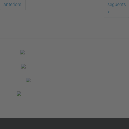
anteriors
següents
>