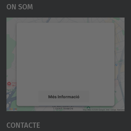
On Som
Necessitem el vostre
consentiment per carregar el
servei Google Maps!
Utilitzem un servei de tercers per incrustar
contingut del mapa que pugui recollir dades
sobre la vostra activitat. Reviseu-ne els
detalls i accepteu el servei per veure el
mapa.
Més Informació
Accepta
Contacte
powered by
Usercentrics Consent
Management Platform