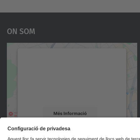
On Som
Necessitem el vostre consentiment
per carregar el servei Google Maps!
Utilitzem un servei de tercers per incrustar
contingut del mapa que pugui recollir dades
sobre la vostra activitat. Reviseu-ne els
detalls i accepteu el servei per veure el mapa.
Més Informació
Accepta