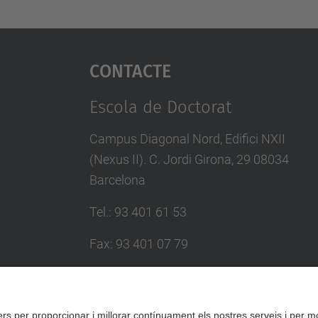
Contacte
Escola de Doctorat
Campus Diagonal Nord, Edifici NXII
(Nexus II). C. Jordi Girona, 29 08034
Barcelona
Tel.
:
93 401 61 53
Fax
:
93 401 07 79
E-mail
:
escola.doctorat@upc.edu
Directori UPC