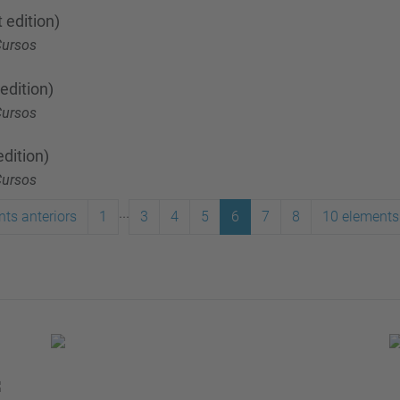
 edition)
Cursos
edition)
Cursos
dition)
Cursos
...
ts anteriors
1
3
4
5
6
7
8
10 elements