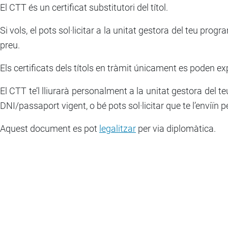
El CTT és un certificat substitutori del títol.
Si vols, el pots sol·licitar a la unitat gestora del teu prog
preu.
Els certificats dels títols en tràmit únicament es poden ex
El CTT te’l lliurarà personalment a la unitat gestora del
DNI/passaport vigent, o bé pots sol·licitar que te l’enviïn pe
Aquest document es pot
legalitzar
per via diplomàtica.