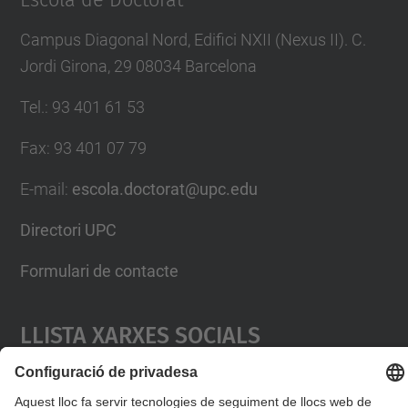
Escola de Doctorat
Campus Diagonal Nord, Edifici NXII (Nexus II). C.
Jordi Girona, 29 08034 Barcelona
Tel.
:
93 401 61 53
Fax
:
93 401 07 79
E-mail
:
escola.doctorat@upc.edu
Directori UPC
Formulari de contacte
Llista Xarxes Socials