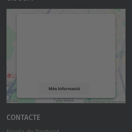
Necessitem el vostre
consentiment per carregar el
servei Google Maps!
Utilitzem un servei de tercers per incrustar
contingut del mapa que pugui recollir dades
sobre la vostra activitat. Reviseu-ne els
detalls i accepteu el servei per veure el
mapa.
Més Informació
Accepta
Contacte
powered by
Usercentrics Consent
Management Platform