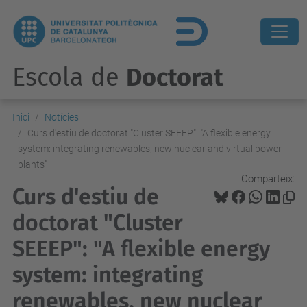
Escola de
Doctorat
Inici
Notícies
Curs d'estiu de doctorat "Cluster SEEEP": "A flexible energy
system: integrating renewables, new nuclear and virtual power
plants"
Comparteix:
Curs d'estiu de
doctorat "Cluster
SEEEP": "A flexible energy
system: integrating
renewables, new nuclear