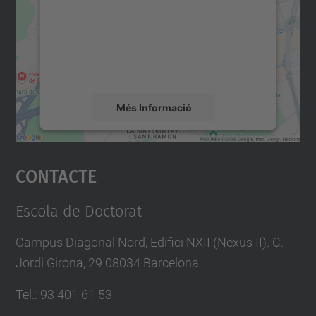
Utilitzem un servei de tercers per incrustar
contingut del mapa que pugui recollir dades
sobre la vostra activitat. Reviseu-ne els
detalls i accepteu el servei per veure el
mapa.
Més Informació
Accepta
Contacte
powered by
Usercentrics Consent
Management Platform
Escola de Doctorat
Campus Diagonal Nord, Edifici NXII (Nexus II). C.
Jordi Girona, 29 08034 Barcelona
Tel.
:
93 401 61 53