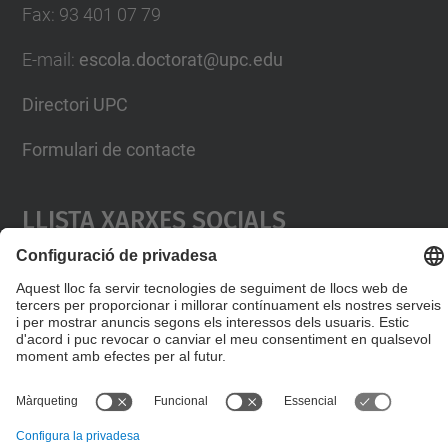
Fax
:
93 401 07 79
E-mail
:
escola.doctorat@upc.edu
Directori UPC
Formulari de contacte
Llista Xarxes Socials
© UPC
Escola de Doctorat
Desenvolupat amb