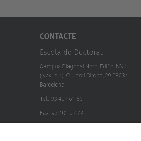
Contacte
Escola de Doctorat
Campus Diagonal Nord, Edifici NXII
(Nexus II). C. Jordi Girona, 29 08034
Barcelona
Tel.
:
93 401 61 53
Fax
:
93 401 07 79
E-mail
:
escola.doctorat@upc.edu