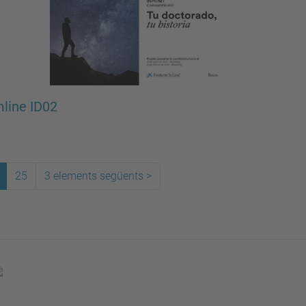
mline ID02
25
3 elements següents
>