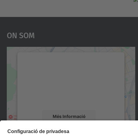
On Som
Necessitem el vostre consentiment
per carregar el servei Google Maps!
Utilitzem un servei de tercers per incrustar
contingut del mapa que pugui recollir dades
sobre la vostra activitat. Reviseu-ne els
detalls i accepteu el servei per veure el mapa.
Més Informació
Accepta