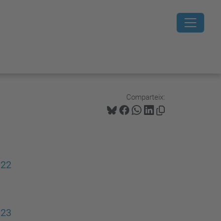
Comparteix:
022
023