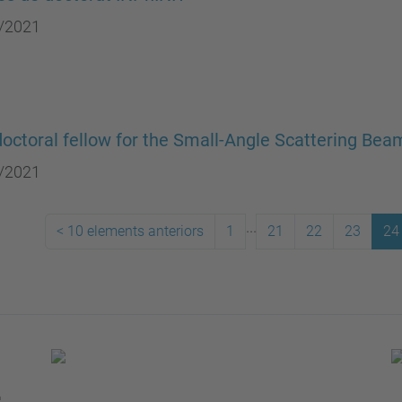
/2021
octoral fellow for the Small-Angle Scattering Bea
/2021
...
<
10 elements anteriors
1
21
22
23
24