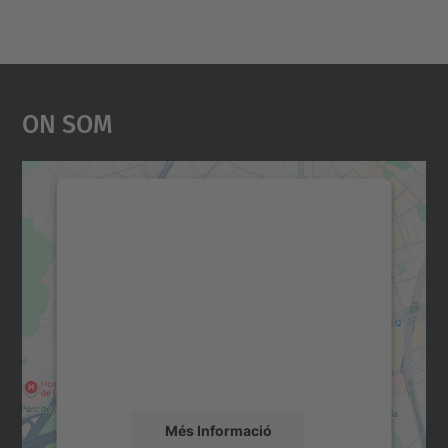
On Som
Necessitem el vostre
consentiment per carregar el
servei Google Maps!
Utilitzem un servei de tercers per incrustar
contingut del mapa que pugui recollir dades
sobre la vostra activitat. Reviseu-ne els
detalls i accepteu el servei per veure el
mapa.
Més Informació