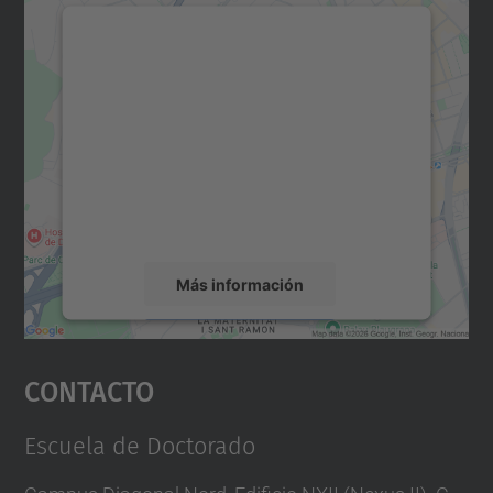
Necesitamos su consentimiento
para cargar el servicio Google
Maps.
Utilizamos un servicio de terceros para
incrustar contenido de mapas que puede
recopilar datos sobre su actividad. Le
rogamos que revise los detalles y acepte el
servicio para ver este mapa.
Más información
Aceptar
Contacto
powered by
Usercentrics Consent
Management Platform
Escuela de Doctorado