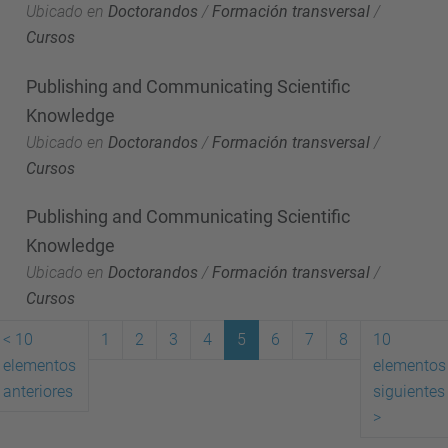
Ubicado en
Doctorandos
/
Formación transversal
/
Cursos
Publishing and Communicating Scientific
Knowledge
Ubicado en
Doctorandos
/
Formación transversal
/
Cursos
Publishing and Communicating Scientific
Knowledge
Ubicado en
Doctorandos
/
Formación transversal
/
Cursos
<
10
1
2
3
4
5
6
7
8
10
elementos
elementos
(actual)
anteriores
siguientes
>