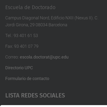
Escuela de Doctorado
Campus Diagonal Nord, Edificio NXII (Nexus II). C.
Jordi Girona, 29 08034 Barcelona
Tel.
:
93 401 61 53
Fax
:
93 401 07 79
Correo
:
escola.doctorat@upc.edu
Directorio UPC
Formulario de contacto
Lista Redes Sociales