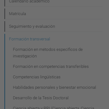
N
Calendario académico
a
Matrícula
v
e
Seguimiento y evaluación
g
Formación transversal
a
c
Formación en métodos específicos de
investigación
i
ó
Formación en competencias transferibles
n
Competencias lingüísticas
Habilidades personales y bienestar emocional
Desarrollo de la Tesis Doctoral
Ciencia abierta y RRI (Ciencia abierta, Ciencia