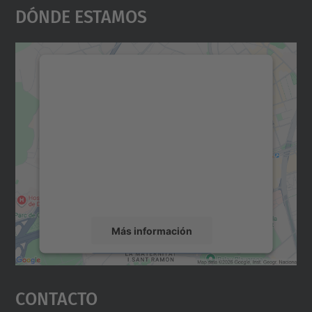
Dónde Estamos
Necesitamos su consentimiento
para cargar el servicio Google
Maps.
Utilizamos un servicio de terceros para
incrustar contenido de mapas que puede
recopilar datos sobre su actividad. Le
rogamos que revise los detalles y acepte el
servicio para ver este mapa.
Más información
Aceptar
Contacto
powered by
Usercentrics Consent
Management Platform