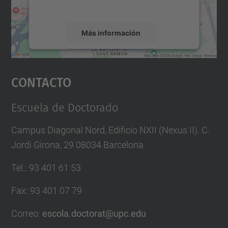
servicio para ver este mapa.
Más información
Aceptar
Contacto
powered by
Usercentrics Consent
Management Platform
Escuela de Doctorado
Campus Diagonal Nord, Edificio NXII (Nexus II). C.
Jordi Girona, 29 08034 Barcelona
Tel.
:
93 401 61 53
Fax
:
93 401 07 79
Correo
:
escola.doctorat@upc.edu