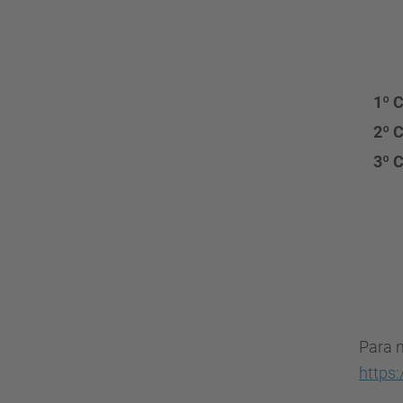
1º C
2º 
3º C
Para m
https: