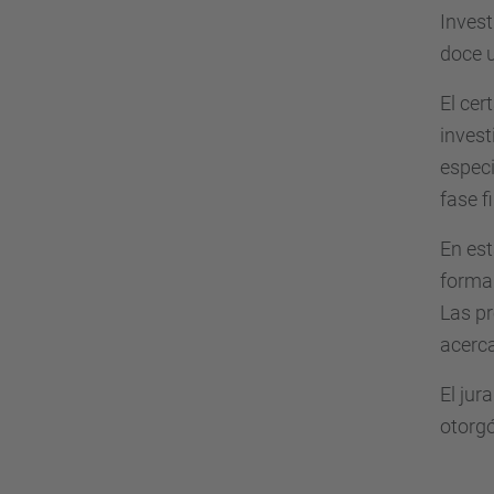
Invest
doce 
El cer
invest
especi
fase f
En est
forma 
Las pr
acerca
El ju
otorgó