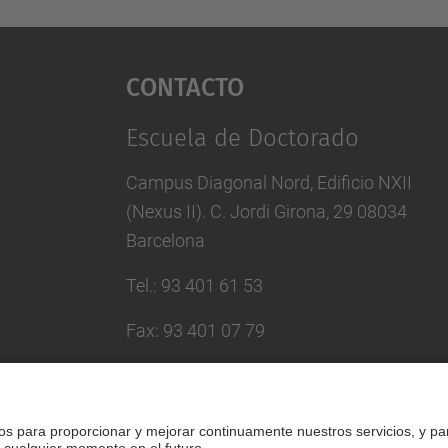
Contacto
Escuela de Doctorado
Campus Diagonal Nord, Edificio NXII
(Nexus II). C. Jordi Girona, 29 08034
Barcelona
Tel.
:
93 401 61 53
Fax
:
93 401 07 79
Correo
:
escola.doctorat@upc.edu
Directorio UPC