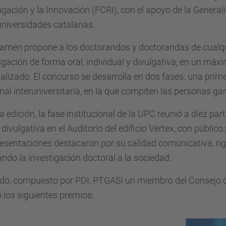
igación y la Innovación (FCRI), con el apoyo de la General
universidades catalanas.
tamen propone a los doctorandos y doctorandas de cualquie
igación de forma oral, individual y divulgativa, en un máx
alizado. El concurso se desarrolla en dos fases: una prim
inal interuniversitaria, en la que compiten las personas g
a edición, la fase institucional de la UPC reunió a diez pa
divulgativa en el Auditorio del edificio Vèrtex, con públic
esentaciones destacaron por su calidad comunicativa, rigo
ndo la investigación doctoral a la sociedad.
rado, compuesto por PDI, PTGASi un miembro del Consejo 
 los siguientes premios: