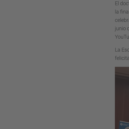
El doc
la fin
celebr
junio 
YouTu
La Esc
felici