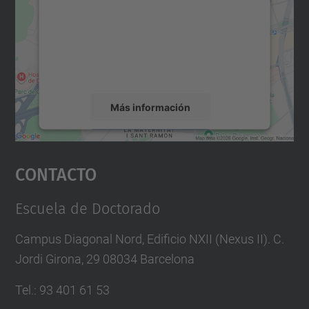
Utilizamos un servicio de terceros para
incrustar contenido de mapas que puede
recopilar datos sobre su actividad. Le
rogamos que revise los detalles y acepte el
servicio para ver este mapa.
Más información
Aceptar
Contacto
powered by
Usercentrics Consent
Management Platform
Escuela de Doctorado
Campus Diagonal Nord, Edificio NXII (Nexus II). C.
Jordi Girona, 29 08034 Barcelona
Tel.
:
93 401 61 53