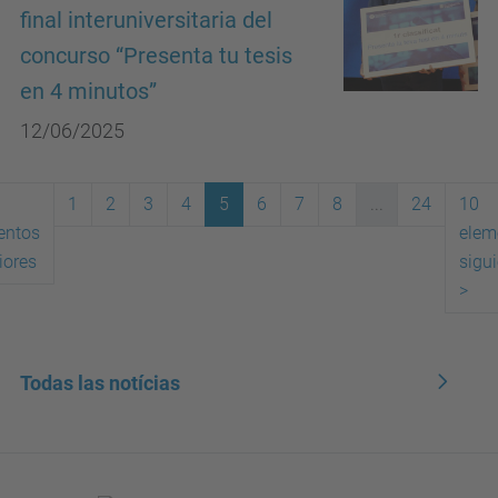
final interuniversitaria del
concurso “Presenta tu tesis
en 4 minutos”
12/06/2025
1
2
3
4
5
6
7
8
...
24
10
entos
elem
(actual)
iores
sigu
>
Todas las notícias