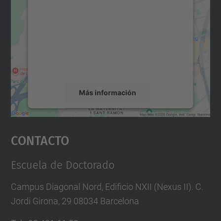
Maps.
Utilizamos un servicio de terceros para
incrustar contenido de mapas que puede
recopilar datos sobre su actividad. Le
rogamos que revise los detalles y acepte el
servicio para ver este mapa.
Más información
Aceptar
Contacto
powered by
Usercentrics Consent
Management Platform
Escuela de Doctorado
Campus Diagonal Nord, Edificio NXII (Nexus II). C.
Jordi Girona, 29 08034 Barcelona