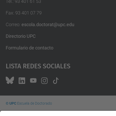
Tel.
:
93 401 61 53
Fax
:
93 401 07 79
Correo
:
escola.doctorat@upc.edu
Directorio UPC
Formulario de contacto
Lista Redes Sociales
© UPC
Escuela de Doctorado