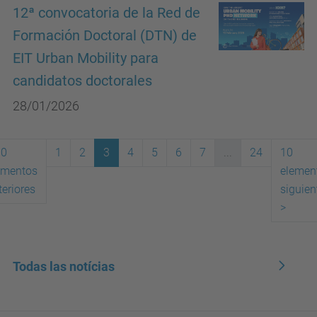
12ª convocatoria de la Red de
Formación Doctoral (DTN) de
EIT Urban Mobility para
candidatos doctorales
28/01/2026
10
1
2
3
4
5
6
7
...
24
10
ementos
elemen
(actual)
teriores
siguien
>
Todas las notícias