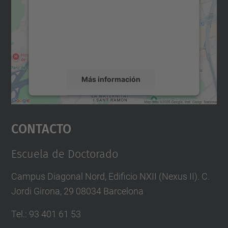
Utilizamos un servicio de terceros para
incrustar contenido de mapas que puede
recopilar datos sobre su actividad. Le
rogamos que revise los detalles y acepte el
servicio para ver este mapa.
Más información
Aceptar
Contacto
powered by
Usercentrics Consent
Management Platform
Escuela de Doctorado
Campus Diagonal Nord, Edificio NXII (Nexus II). C.
Jordi Girona, 29 08034 Barcelona
Tel.
:
93 401 61 53