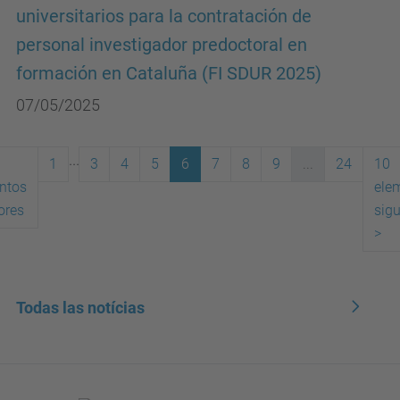
universitarios para la contratación de
personal investigador predoctoral en
formación en Cataluña (FI SDUR 2025)
07/05/2025
...
1
3
4
5
6
7
8
9
...
24
10
ntos
ele
(actual)
ores
sigu
>
Todas las notícias