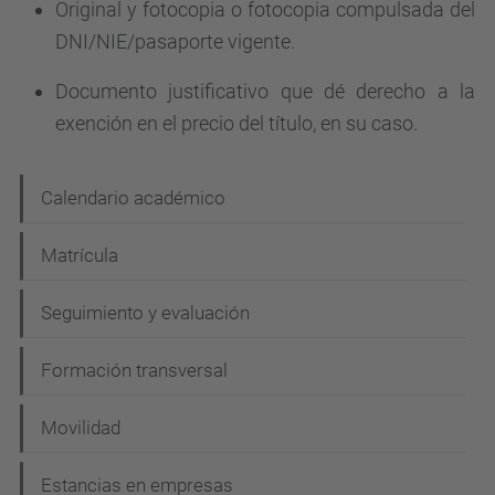
Original y fotocopia o fotocopia compulsada del
DNI/NIE/pasaporte vigente.
Documento justificativo que dé derecho a la
exención en el precio del título, en su caso.
N
Calendario académico
a
Matrícula
v
e
Seguimiento y evaluación
g
Formación transversal
a
c
Movilidad
i
Estancias en empresas