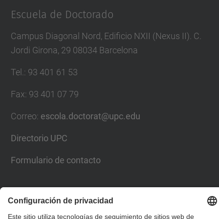
Escuela de Doctorado
Campus Diagonal Nord, Edificio NXII (Nexus II). C.
Jordi Girona, 29 08034 Barcelona
Tel.
:
93 401 61 53
Fax
:
93 401 07 79
Correo
:
escola.doctorat@upc.edu
Directorio UPC
Formulario de contacto
Lista Redes Sociales