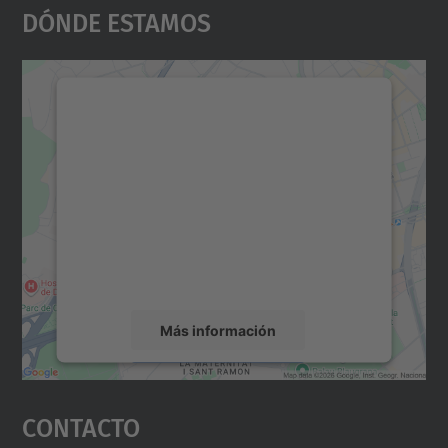
Dónde Estamos
Necesitamos su consentimiento
para cargar el servicio Google
Maps.
Utilizamos un servicio de terceros para
incrustar contenido de mapas que puede
recopilar datos sobre su actividad. Le
rogamos que revise los detalles y acepte el
servicio para ver este mapa.
Más información
Aceptar
Contacto
powered by
Usercentrics Consent
Management Platform