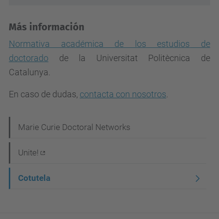
Más información
N
ormativa académica de los estudios
de
doctorado
de la Universitat Politècnica de
Catalunya.
En caso de dudas
,
contacta con nosotros
.
N
Marie Curie Doctoral Networks
a
Unite!
v
e
Cotutela
g
a