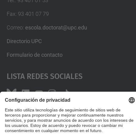
Tel.
:
93 401 61 53
Fax
:
93 401 07 79
Correo
:
escola.doctorat@upc.edu
Directorio UPC
Formulario de contacto
Lista Redes Sociales
© UPC
Escuela de Doctorado