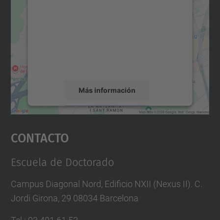
Maps.
Utilizamos un servicio de terceros para
incrustar contenido de mapas que puede
recopilar datos sobre su actividad. Le
rogamos que revise los detalles y acepte el
servicio para ver este mapa.
Más información
Aceptar
Contacto
powered by
Usercentrics Consent
Management Platform
Escuela de Doctorado
Campus Diagonal Nord, Edificio NXII (Nexus II). C.
Jordi Girona, 29 08034 Barcelona