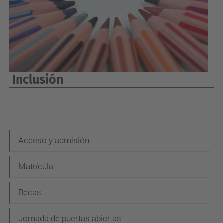
Inclusión
N
Acceso y admisión
a
Matrícula
v
e
Becas
g
Jornada de puertas abiertas