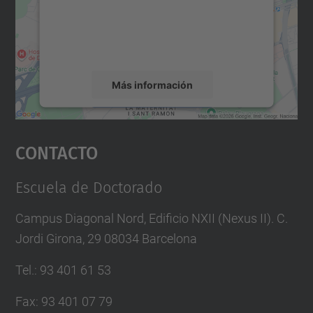
incrustar contenido de mapas que puede
recopilar datos sobre su actividad. Le
rogamos que revise los detalles y acepte el
servicio para ver este mapa.
Más información
Aceptar
Contacto
powered by
Usercentrics Consent
Management Platform
Escuela de Doctorado
Campus Diagonal Nord, Edificio NXII (Nexus II). C.
Jordi Girona, 29 08034 Barcelona
Tel.
:
93 401 61 53
Fax
:
93 401 07 79