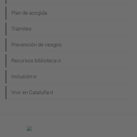
a
c
Plan de acogida
i
Trámites
ó
n
Prevención de riesgos
Recursos biblioteca
Inclusión
Vivir en Cataluña