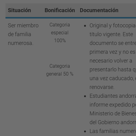
Situación
Bonificación
Documentación
Categoria
Ser miembro
Original y fotocopia
especial
de familia
título vigente. Este
100
%
numerosa.
documento se entre
primera vez y no es
necesario volver a
Categoria
presentarlo hasta q
general 50 %
una vez caducado,
renovarse.
Estudiantes andorr
informe expedido po
Ministerio de Biene
del Gobierno andor
Las familias nume