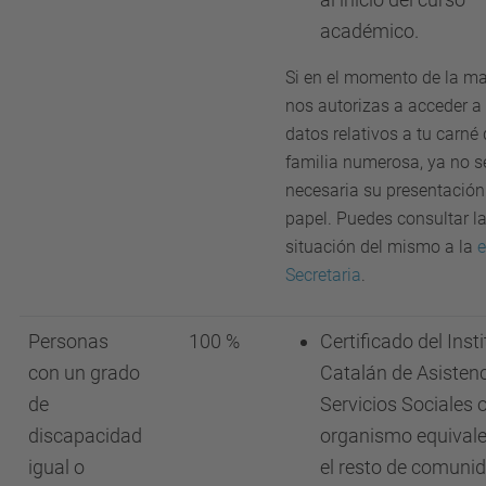
académico.
Si en el momento de la ma
nos autorizas a acceder a 
datos relativos a tu carné
familia numerosa, ya no s
necesaria su presentación
papel. Puedes consultar l
situación del mismo a la
e
Secretaria
.
Personas
100 %
Certificado del Inst
con un grado
Catalán de Asistenc
de
Servicios Sociales o
discapacidad
organismo equivale
igual o
el resto de comuni