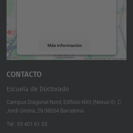
Utilizamos un servicio de terceros para
incrustar contenido de mapas que puede
recopilar datos sobre su actividad. Le
rogamos que revise los detalles y acepte el
servicio para ver este mapa.
Más información
Aceptar
Contacto
powered by
Usercentrics Consent
Management Platform
Escuela de Doctorado
Campus Diagonal Nord, Edificio NXII (Nexus II). C.
Jordi Girona, 29 08034 Barcelona
Tel.
:
93 401 61 53