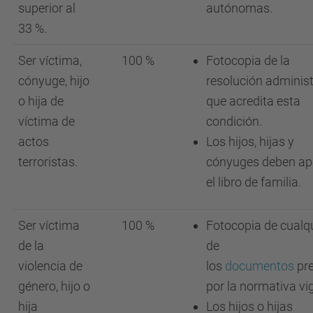
superior al
autónomas.
33 %.
Ser víctima,
100 %
Fotocopia de la
cónyuge, hijo
resolución administ
o hija de
que acredita esta
víctima de
condición.
actos
Los hijos, hijas y
terroristas.
cónyuges deben ap
el libro de familia.
Ser víctima
100 %
Fotocopia de cualq
de la
de
violencia de
los
documentos
pr
género, hijo o
por la normativa vi
hija
Los hijos o hijas