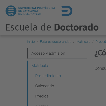
Escuela de
Doctorado
Inicio
Futuros doctorandos
Matrícula
Proced
¿Có
N
Acceso y admisión
a
Matrícula
v
Consu
Procedimiento
e
g
Calendario
a
Precios
c