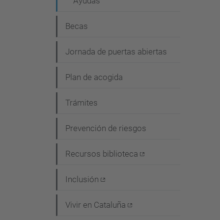
Ayudas
i
ó
Becas
n
Jornada de puertas abiertas
Plan de acogida
Trámites
Prevención de riesgos
Recursos biblioteca
Inclusión
Vivir en Cataluña