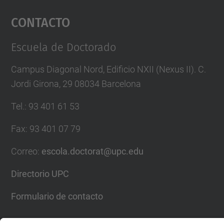
Contacto
powered by
Usercentrics Consent
Management Platform
Escuela de Doctorado
Campus Diagonal Nord, Edificio NXII (Nexus II). C.
Jordi Girona, 29 08034 Barcelona
Tel.
:
93 401 61 53
Fax
:
93 401 07 79
Correo
:
escola.doctorat@upc.edu
Directorio UPC
Formulario de contacto