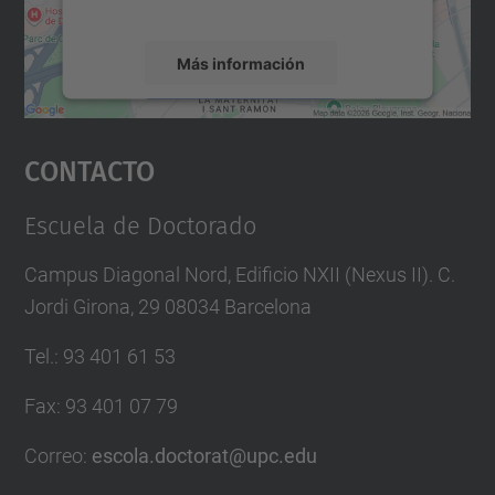
servicio para ver este mapa.
Más información
Aceptar
Contacto
powered by
Usercentrics Consent
Management Platform
Escuela de Doctorado
Campus Diagonal Nord, Edificio NXII (Nexus II). C.
Jordi Girona, 29 08034 Barcelona
Tel.
:
93 401 61 53
Fax
:
93 401 07 79
Correo
:
escola.doctorat@upc.edu