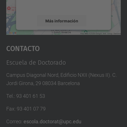
servicio para ver este mapa.
Más información
Aceptar
Contacto
powered by
Usercentrics Consent
Management Platform
Escuela de Doctorado
Campus Diagonal Nord, Edificio NXII (Nexus II). C.
Jordi Girona, 29 08034 Barcelona
Tel.
:
93 401 61 53
Fax
:
93 401 07 79
Correo
:
escola.doctorat@upc.edu