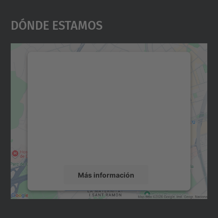
Dónde Estamos
Necesitamos su consentimiento
para cargar el servicio Google
Maps.
Utilizamos un servicio de terceros para
incrustar contenido de mapas que puede
recopilar datos sobre su actividad. Le
rogamos que revise los detalles y acepte el
servicio para ver este mapa.
Más información
Aceptar
powered by
Usercentrics Consent