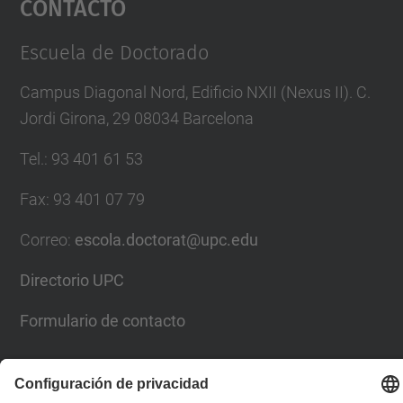
Contacto
Management Platform
Escuela de Doctorado
Campus Diagonal Nord, Edificio NXII (Nexus II). C.
Jordi Girona, 29 08034 Barcelona
Tel.
:
93 401 61 53
Fax
:
93 401 07 79
Correo
:
escola.doctorat@upc.edu
Directorio UPC
Formulario de contacto
Lista Redes Sociales