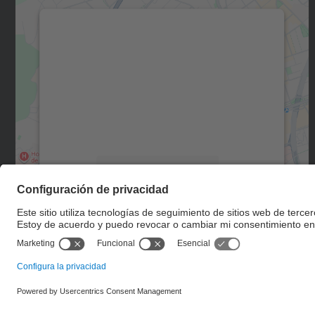
Necesitamos su consentimiento
para cargar el servicio Google Maps.
Utilizamos un servicio de terceros para
incrustar contenido de mapas que puede
recopilar datos sobre su actividad. Le
rogamos que revise los detalles y acepte el
servicio para ver este mapa.
Más información
Aceptar
powered by
Usercentrics Consent
Management Platform
© UPC
Escuela de Doctorado