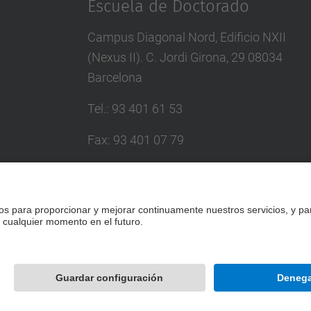
Escuela de Doctorado
Campus Diagonal Nord, Edificio NXII
(Nexus II). C. Jordi Girona, 29 08034
Barcelona
Tel.
:
93 401 61 53
Fax
:
93 401 07 79
Correo
:
escola.doctorat@upc.edu
Directorio UPC
Formulario de contacto
Desarrollado con
Mapa del Sitio