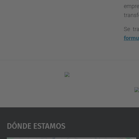
empren
transf
Se tr
formu
Dónde Estamos