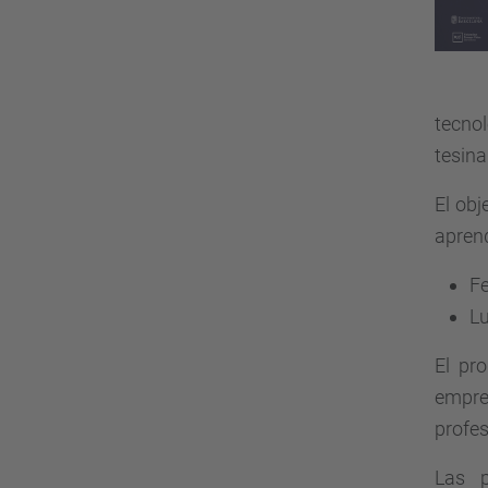
tecnol
tesina
El obj
aprend
F
L
El pr
empre
profes
Las p