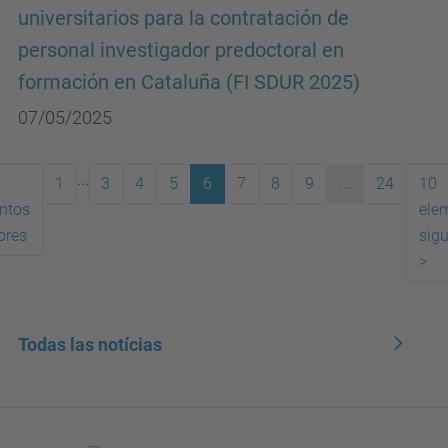
universitarios para la contratación de
personal investigador predoctoral en
formación en Cataluña (FI SDUR 2025)
07/05/2025
...
1
3
4
5
6
7
8
9
...
24
10
ntos
ele
(actual)
ores
sigu
>
Todas las notícias