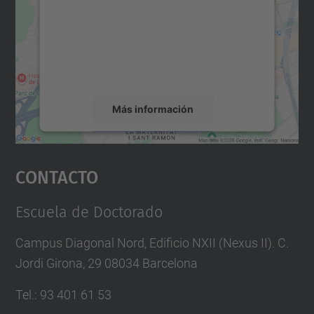
Utilizamos un servicio de terceros para
incrustar contenido de mapas que puede
recopilar datos sobre su actividad. Le
rogamos que revise los detalles y acepte el
servicio para ver este mapa.
Más información
Aceptar
Contacto
powered by
Usercentrics Consent
Management Platform
Escuela de Doctorado
Campus Diagonal Nord, Edificio NXII (Nexus II). C.
Jordi Girona, 29 08034 Barcelona
Tel.
:
93 401 61 53