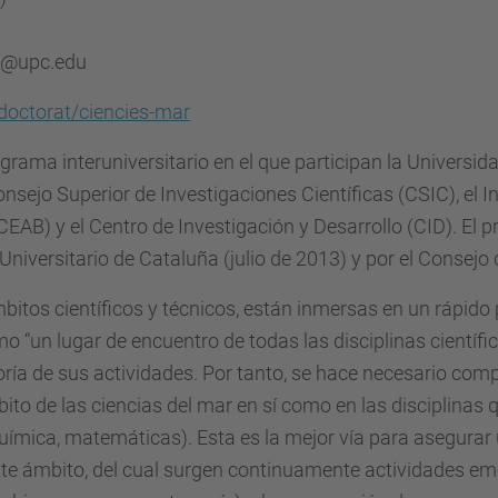
ns@upc.edu
doctorat/ciencies-mar
rama interuniversitario en el que participan la Universida
nsejo Superior de Investigaciones Científicas (CSIC), el In
AB) y el Centro de Investigación y Desarrollo (CID). El 
Universitario de Cataluña (julio de 2013) y por el Consej
bitos científicos y técnicos, están inmersas en un rápid
o “un lugar de encuentro de todas las disciplinas científic
ría de sus actividades. Por tanto, se hace necesario comp
to de las ciencias del mar en sí como en las disciplinas qu
a, química, matemáticas). Esta es la mejor vía para asegur
este ámbito, del cual surgen continuamente actividades em