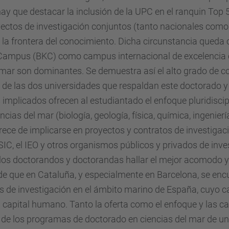
ay que destacar la inclusión de la UPC en el ranquin Top 5
ectos de investigación conjuntos (tanto nacionales como e
n la frontera del conocimiento. Dicha circunstancia queda
ampus (BKC) como campus internacional de excelencia co
l mar son dominantes. Se demuestra así el alto grado de 
 de las dos universidades que respaldan este doctorado y
implicados ofrecen al estudiantado el enfoque pluridiscip
cias del mar (biología, geología, física, química, ingenierí
frece de implicarse en proyectos y contratos de investigac
SIC, el IEO y otros organismos públicos y privados de inv
os doctorandos y doctorandas hallar el mejor acomodo y re
 de que en Cataluña, y especialmente en Barcelona, se en
s de investigación en el ámbito marino de España, cuyo c
el capital humano. Tanto la oferta como el enfoque y la
 de los programas de doctorado en ciencias del mar de u