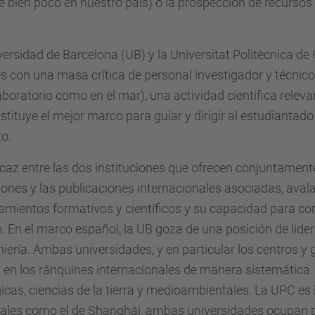
e bien poco en nuestro país) o la prospección de recursos
versidad de Barcelona (UB) y la Universitat Politècnica 
s con una masa crítica de personal investigador y técnico
laboratorio como en el mar), una actividad científica rele
onstituye el mejor marco para guiar y dirigir al estudiant
to.
eficaz entre las dos instituciones que ofrecen conjuntamen
ones y las publicaciones internacionales asociadas, avalan
mientos formativos y científicos y su capacidad para c
. En el marco español, la UB goza de una posición de lide
iería. Ambas universidades, y en particular los centros y
n los ránquines internacionales de manera sistemática. L
gicas, ciencias de la tierra y medioambientales. La UPC es 
nales como el de Shanghái, ambas universidades ocupan p