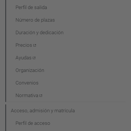
g
Perfil de salida
a
Número de plazas
c
Duración y dedicación
i
ó
Precios
Ayudas
Organización
Convenios
Normativa
Acceso, admisión y matrícula
Perfil de acceso