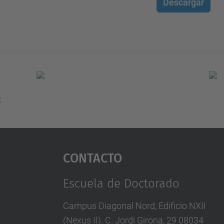
Descargar
Contacto
Escuela de Doctorado
Campus Diagonal Nord, Edificio NXII
(Nexus II). C. Jordi Girona, 29 08034