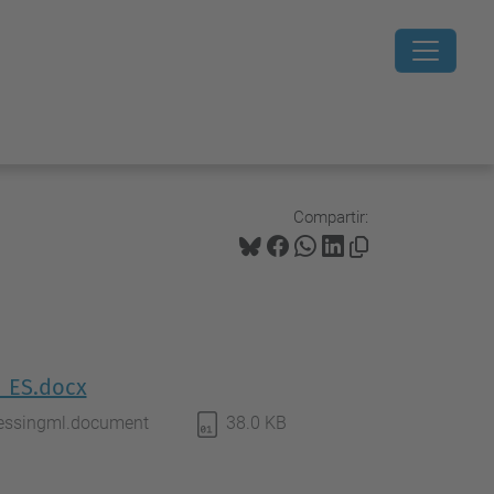
Compartir:
ó_ES.docx
cessingml.document
38.0 KB