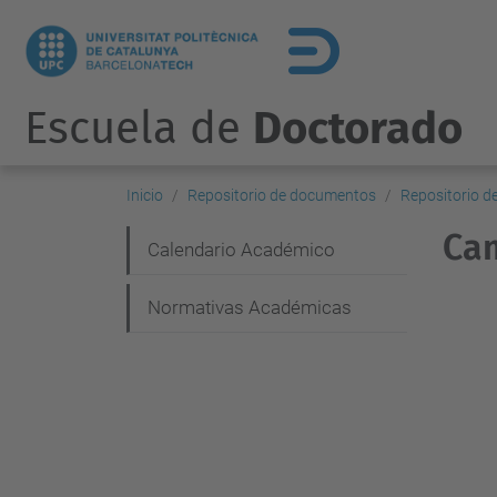
Escuela de
Doctorado
Inicio
Repositorio de documentos
Repositorio d
Cam
N
Calendario Académico
a
Normativas Académicas
v
e
g
a
c