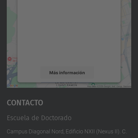
Necesitamos su consentimiento
para cargar el servicio Google
Maps.
Utilizamos un servicio de terceros para
incrustar contenido de mapas que puede
recopilar datos sobre su actividad. Le
rogamos que revise los detalles y acepte el
servicio para ver este mapa.
Más información
Aceptar
Contacto
powered by
Usercentrics Consent
Management Platform
Escuela de Doctorado
Campus Diagonal Nord, Edificio NXII (Nexus II). C.