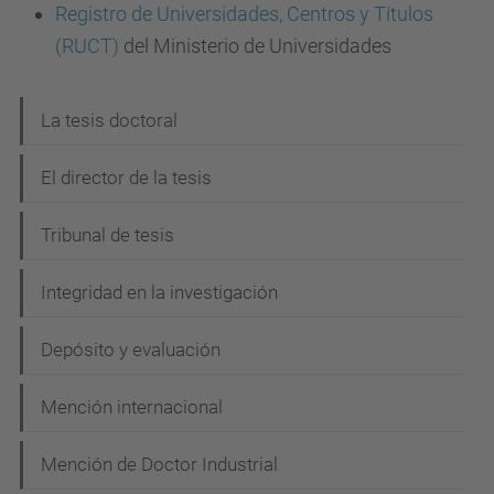
Registro de Universidades, Centros y Títulos
(RUCT)
del Ministerio de Universidades
N
La tesis doctoral
a
El director de la tesis
v
e
Tribunal de tesis
g
Integridad en la investigación
a
c
Depósito y evaluación
i
Mención internacional
ó
n
Mención de Doctor Industrial