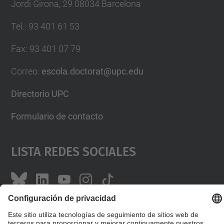
Jordi Girona, 29 08034 Barcelona
Tel.
:
93 401 61 53
Fax
:
93 401 07 79
Correo
:
escola.doctorat@upc.edu
Directorio UPC
Formulario de contacto
Lista Redes Sociales
© UPC
Escuela de Doctorado