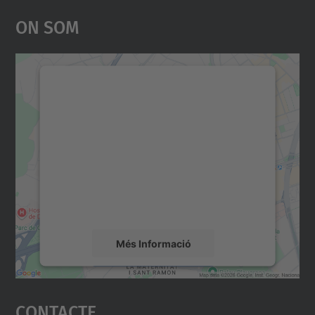
On Som
Necessitem el vostre
consentiment per carregar el
servei Google Maps!
Utilitzem un servei de tercers per incrustar
contingut del mapa que pugui recollir dades
sobre la vostra activitat. Reviseu-ne els
detalls i accepteu el servei per veure el
mapa.
Més Informació
Accepta
Contacte
powered by
Usercentrics Consent