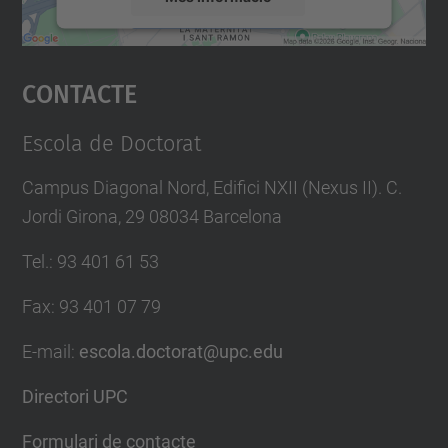
Accepta
Contacte
powered by
Usercentrics Consent
Management Platform
Escola de Doctorat
Campus Diagonal Nord, Edifici NXII (Nexus II). C.
Jordi Girona, 29 08034 Barcelona
Tel.
:
93 401 61 53
Fax
:
93 401 07 79
E-mail
:
escola.doctorat@upc.edu
Directori UPC
Formulari de contacte