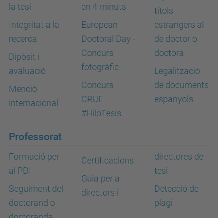
la tesi
en 4 minuts
títols
Integritat a la
European
estrangers al
recerca
Doctoral Day -
de doctor o
Concurs
doctora
Dipòsit i
fotogràfic
avaluació
Legalització
Concurs
de documents
Menció
CRUE
espanyols
internacional
#HiloTesis
Professorat
Formació per
directores de
Certificacions
al PDI
tesi
Guia per a
Seguiment del
Detecció de
directors i
doctorand o
plagi
doctoranda