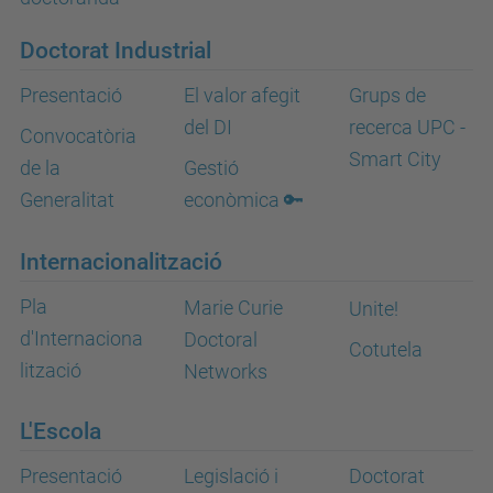
Doctorat Industrial
Presentació
El valor afegit
Grups de
del DI
recerca UPC -
Convocatòria
Smart City
de la
Gestió
Generalitat
econòmica 🔑
Internacionalització
Pla
Marie Curie
Unite!
d'Internaciona
Doctoral
Cotutela
lització
Networks
L'Escola
Presentació
Legislació i
Doctorat