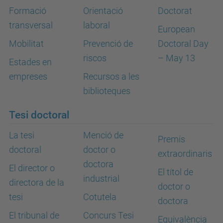
Formació
Orientació
Doctorat
transversal
laboral
European
Mobilitat
Prevenció de
Doctoral Day
riscos
– May 13
Estades en
empreses
Recursos a les
biblioteques
Tesi doctoral
La tesi
Menció de
Premis
doctoral
doctor o
extraordinaris
doctora
El director o
El títol de
industrial
directora de la
doctor o
tesi
Cotutela
doctora
El tribunal de
Concurs Tesi
Equivalència