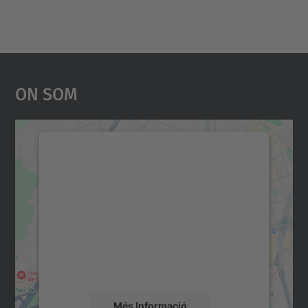
On Som
Necessitem el vostre
consentiment per carregar el
servei Google Maps!
Utilitzem un servei de tercers per incrustar
contingut del mapa que pugui recollir dades
sobre la vostra activitat. Reviseu-ne els
detalls i accepteu el servei per veure el
mapa.
Més Informació