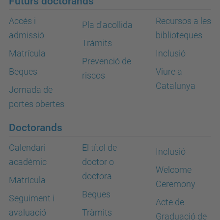
Futurs doctorands
Accés i
Recursos a les
Pla d'acollida
admissió
biblioteques
Tràmits
Matrícula
Inclusió
Prevenció de
Beques
Viure a
riscos
Catalunya
Jornada de
portes obertes
Doctorands
Calendari
El títol de
Inclusió
acadèmic
doctor o
Welcome
doctora
Matrícula
Ceremony
Beques
Seguiment i
Acte de
avaluació
Tràmits
Graduació de