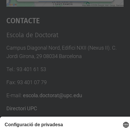
Accepta
Contacte
powered by
Usercentrics Consent
Management Platform
Escola de Doctorat
Campus Diagonal Nord, Edifici NXII (Nexus II). C.
Jordi Girona, 29 08034 Barcelona
Tel.
:
93 401 61 53
Fax
:
93 401 07 79
E-mail
:
escola.doctorat@upc.edu
Directori UPC
Formulari de contacte