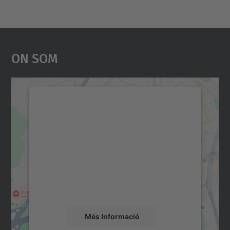
On Som
Necessitem el vostre
consentiment per carregar el
servei Google Maps!
Utilitzem un servei de tercers per incrustar
contingut del mapa que pugui recollir dades
sobre la vostra activitat. Reviseu-ne els
detalls i accepteu el servei per veure el
mapa.
Més Informació