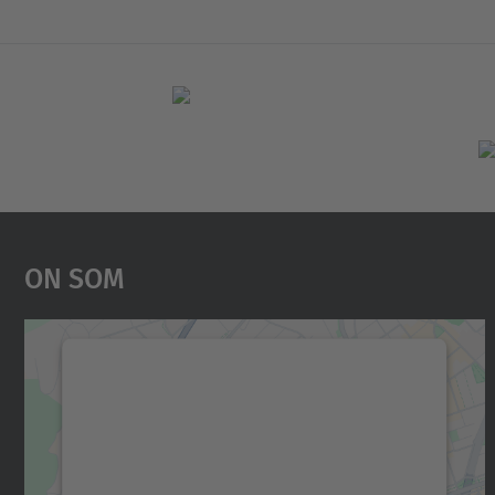
On Som
Necessitem el vostre consentiment
per carregar el servei Google Maps!
Utilitzem un servei de tercers per incrustar
contingut del mapa que pugui recollir dades
sobre la vostra activitat. Reviseu-ne els