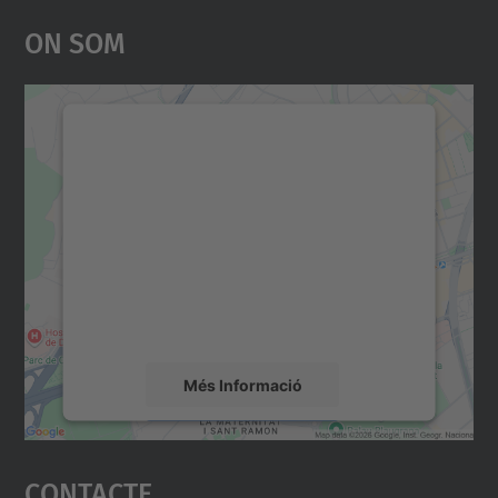
On Som
Necessitem el vostre
consentiment per carregar el
servei Google Maps!
Utilitzem un servei de tercers per incrustar
contingut del mapa que pugui recollir dades
sobre la vostra activitat. Reviseu-ne els
detalls i accepteu el servei per veure el
mapa.
Més Informació
Accepta
Contacte
powered by
Usercentrics Consent