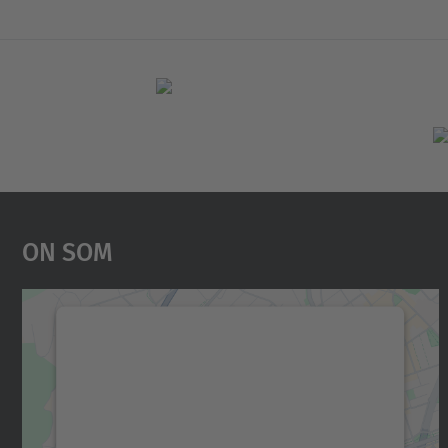
On Som
Necessitem el vostre consentiment
per carregar el servei Google Maps!
Utilitzem un servei de tercers per incrustar
contingut del mapa que pugui recollir dades
sobre la vostra activitat. Reviseu-ne els