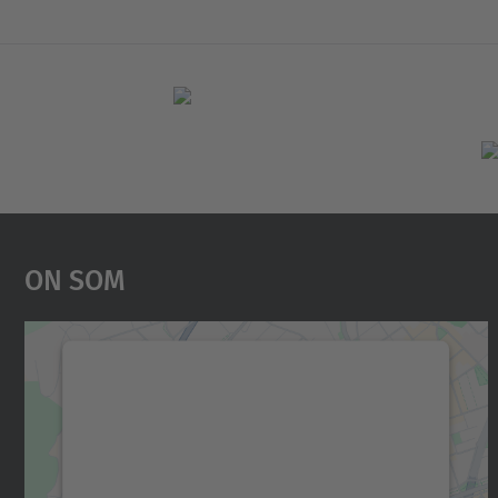
On Som
Necessitem el vostre consentiment
per carregar el servei Google Maps!
Utilitzem un servei de tercers per incrustar
contingut del mapa que pugui recollir dades
sobre la vostra activitat. Reviseu-ne els