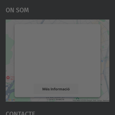
On Som
Necessitem el vostre
consentiment per carregar el
servei Google Maps!
Utilitzem un servei de tercers per incrustar
contingut del mapa que pugui recollir dades
sobre la vostra activitat. Reviseu-ne els
detalls i accepteu el servei per veure el
mapa.
Més Informació
Accepta
Contacte
powered by
Usercentrics Consent