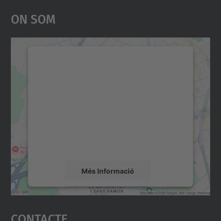
On Som
Necessitem el vostre
consentiment per carregar el
servei Google Maps!
Utilitzem un servei de tercers per incrustar
contingut del mapa que pugui recollir dades
sobre la vostra activitat. Reviseu-ne els
detalls i accepteu el servei per veure el
mapa.
Més Informació
Accepta
Contacte
powered by
Usercentrics Consent