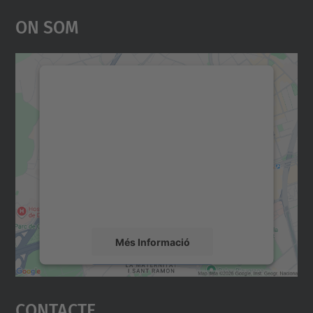
On Som
Necessitem el vostre
consentiment per carregar el
servei Google Maps!
Utilitzem un servei de tercers per incrustar
contingut del mapa que pugui recollir dades
sobre la vostra activitat. Reviseu-ne els
detalls i accepteu el servei per veure el
mapa.
Més Informació
Accepta
Contacte
powered by
Usercentrics Consent