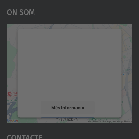
On Som
Necessitem el vostre
consentiment per carregar el
servei Google Maps!
Utilitzem un servei de tercers per incrustar
contingut del mapa que pugui recollir dades
sobre la vostra activitat. Reviseu-ne els
detalls i accepteu el servei per veure el
mapa.
Més Informació
Accepta
Contacte
powered by
Usercentrics Consent