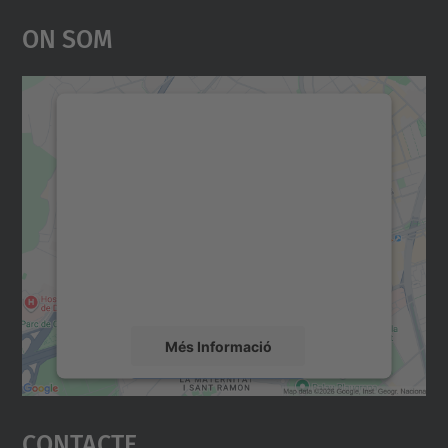
On Som
Necessitem el vostre
consentiment per carregar el
servei Google Maps!
Utilitzem un servei de tercers per incrustar
contingut del mapa que pugui recollir dades
sobre la vostra activitat. Reviseu-ne els
detalls i accepteu el servei per veure el
mapa.
Més Informació
Accepta
Contacte
powered by
Usercentrics Consent