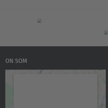
On Som
Necessitem el vostre consentiment
per carregar el servei Google Maps!
Utilitzem un servei de tercers per incrustar
contingut del mapa que pugui recollir dades
sobre la vostra activitat. Reviseu-ne els