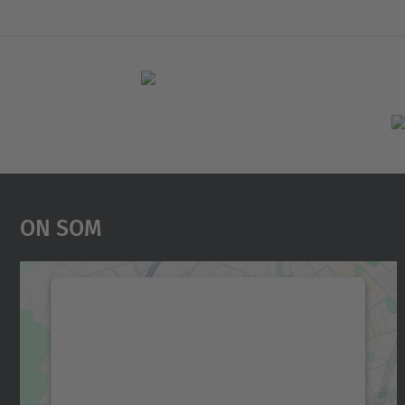
On Som
Necessitem el vostre consentiment
per carregar el servei Google Maps!
Utilitzem un servei de tercers per incrustar
contingut del mapa que pugui recollir dades
sobre la vostra activitat. Reviseu-ne els