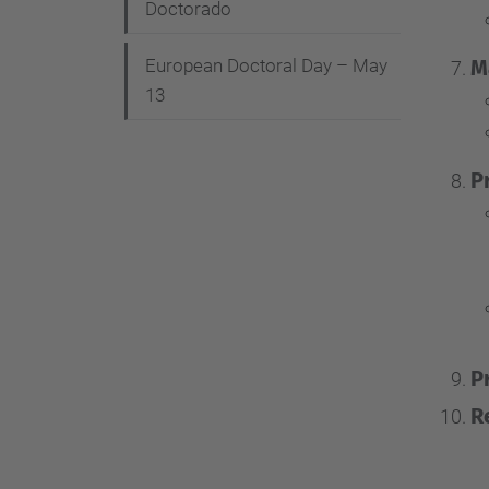
Doctorado
M
European Doctoral Day – May
13
P
P
R