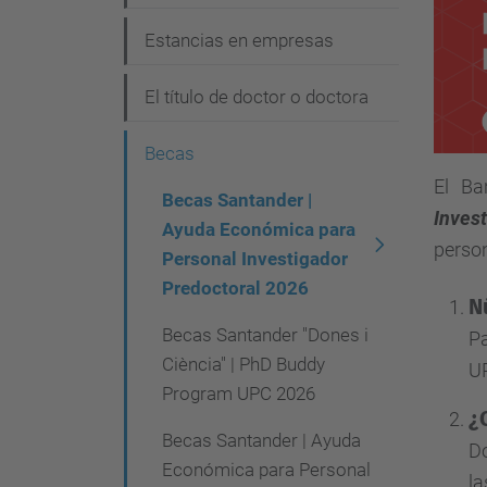
i
Estancias en empresas
ó
n
El título de doctor o doctora
Becas
El Ba
Becas Santander |
Inves
Ayuda Económica para
person
Personal Investigador
Predoctoral 2026
N
Becas Santander "Dones i
Pa
Ciència" | PhD Buddy
U
Program UPC 2026
¿
Becas Santander | Ayuda
Do
Económica para Personal
la