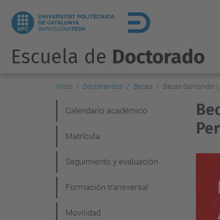
Escuela de
Doctorado
Inicio
Doctorandos
Becas
Becas Santander |
Bec
N
Calendario académico
Per
a
Matrícula
v
e
Seguimiento y evaluación
g
Formación transversal
a
c
Movilidad