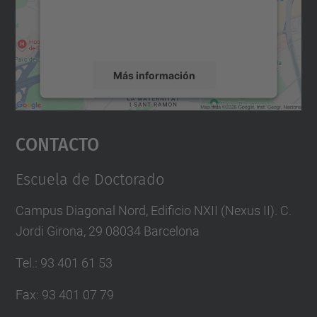
recopilar datos sobre su actividad. Le
rogamos que revise los detalles y acepte el
servicio para ver este mapa.
Más información
Aceptar
Contacto
powered by
Usercentrics Consent
Management Platform
Escuela de Doctorado
Campus Diagonal Nord, Edificio NXII (Nexus II). C.
Jordi Girona, 29 08034 Barcelona
Tel.
:
93 401 61 53
Fax
:
93 401 07 79