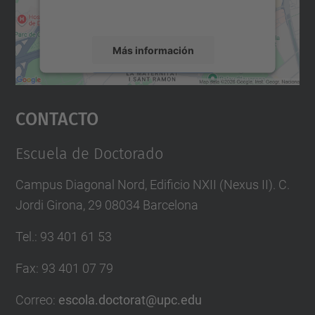
servicio para ver este mapa.
Más información
Aceptar
Contacto
powered by
Usercentrics Consent
Management Platform
Escuela de Doctorado
Campus Diagonal Nord, Edificio NXII (Nexus II). C.
Jordi Girona, 29 08034 Barcelona
Tel.
:
93 401 61 53
Fax
:
93 401 07 79
Correo
:
escola.doctorat@upc.edu