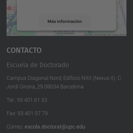
servicio para ver este mapa.
Más información
Aceptar
Contacto
powered by
Usercentrics Consent
Management Platform
Escuela de Doctorado
Campus Diagonal Nord, Edificio NXII (Nexus II). C.
Jordi Girona, 29 08034 Barcelona
Tel.
:
93 401 61 53
Fax
:
93 401 07 79
Correo
:
escola.doctorat@upc.edu