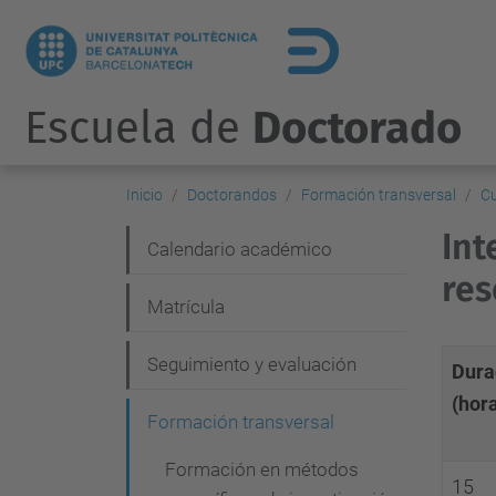
Escuela de
Doctorado
Inicio
Doctorandos
Formación transversal
C
Int
N
Calendario académico
res
a
Matrícula
v
e
Seguimiento y evaluación
Dura
g
(hor
Formación transversal
a
c
Formación en métodos
15