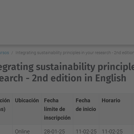
ursos
Integrating sustainability principles in your research - 2nd edition
egrating sustainability principl
earch - 2nd edition in English
ción
Ubicación
Fecha
Fecha
Horario
as)
límite de
de inicio
inscripción
Online
28-01-25
11-02-25
11-02-25