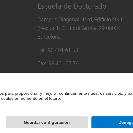
Escuela de Doctorado
Campus Diagonal Nord, Edificio NXII
(Nexus II). C. Jordi Girona, 29 08034
Barcelona
Tel.
:
93 401 61 53
Fax
:
93 401 07 79
Correo
:
escola.doctorat@upc.edu
Directorio UPC
Formulario de contacto
Desarrollado con
Mapa del Sitio