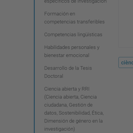
específicos de investigación
i
ó
Formación en
competencias transferibles
n
Competencias lingüísticas
Habilidades personales y
bienestar emocional
ciènc
Desarrollo de la Tesis
Doctoral
Ciencia abierta y RRI
(Ciencia abierta, Ciencia
ciudadana, Gestión de
datos, Sostenibilidad, Ética,
Dimensión de género en la
investigación)