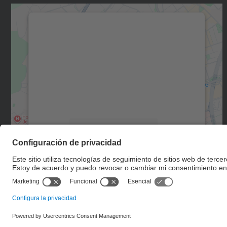
Necesitamos su consentimiento
para cargar el servicio Google Maps.
Utilizamos un servicio de terceros para
incrustar contenido de mapas que puede
recopilar datos sobre su actividad. Le
rogamos que revise los detalles y acepte el
servicio para ver este mapa.
Más información
Aceptar
powered by
Usercentrics Consent
Management Platform
© UPC
Escuela de Doctorado