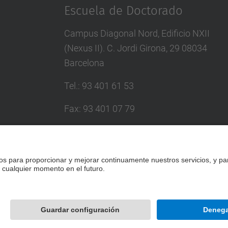
Escuela de Doctorado
Campus Diagonal Nord, Edificio NXII
(Nexus II). C. Jordi Girona, 29 08034
Barcelona
Tel.
:
93 401 61 53
Fax
:
93 401 07 79
Correo
:
escola.doctorat@upc.edu
Directorio UPC
Formulario de contacto
Desarrollado con
Mapa del Sitio