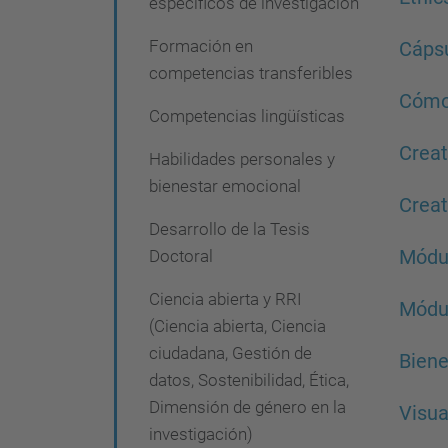
específicos de investigación
i
ó
Formación en
Cápsu
competencias transferibles
n
Cómo 
Competencias lingüísticas
Creat
Habilidades personales y
bienestar emocional
Creat
Desarrollo de la Tesis
Doctoral
Módul
Ciencia abierta y RRI
Módul
(Ciencia abierta, Ciencia
ciudadana, Gestión de
Biene
datos, Sostenibilidad, Ética,
Dimensión de género en la
Visua
investigación)