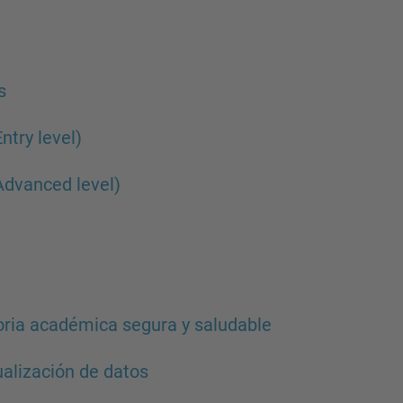
s
ntry level)
Advanced level)
toria académica segura y saludable
ualización de datos