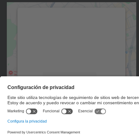
Necesitamos su consentimiento
para cargar el servicio Google Maps.
Utilizamos un servicio de terceros para
incrustar contenido de mapas que puede
recopilar datos sobre su actividad. Le
rogamos que revise los detalles y acepte el
servicio para ver este mapa.
Más información
Aceptar
powered by
Usercentrics Consent
Management Platform
© UPC
Escuela de Doctorado