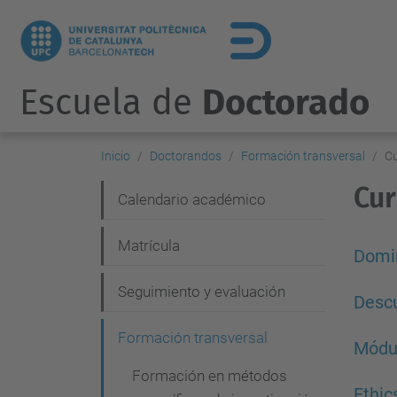
Escuela de
Doctorado
Inicio
Doctorandos
Formación transversal
C
Cur
N
Calendario académico
a
Matrícula
v
Domin
e
Seguimiento y evaluación
Descu
g
Formación transversal
a
Módul
c
Formación en métodos
Ethic